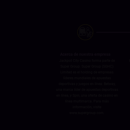
Acerca de nuestra empresa
Jackpot City Casino forma parte de
Super Group. Super Group (SGHC)
Limited es el holding de empresas
líderes mundiales de apuestas
deportivas y juegos en línea: Betway,
una marca líder de apuestas deportivas
en línea, y Spin, una oferta de casino en
línea multimarca. Para más
información, visite
www.supergroup.com.