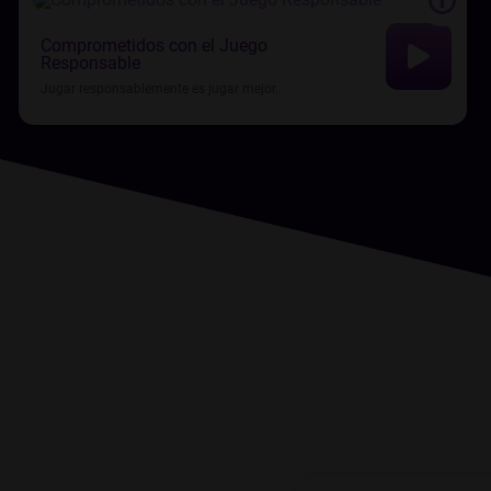
Comprometidos con el Juego
Responsable
Jugar responsablemente es jugar mejor.