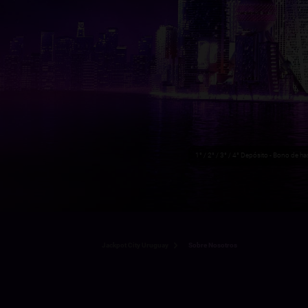
1° / 2° / 3° / 4° Depósito - Bono de h
Jackpot City Uruguay
Sobre Nosotros