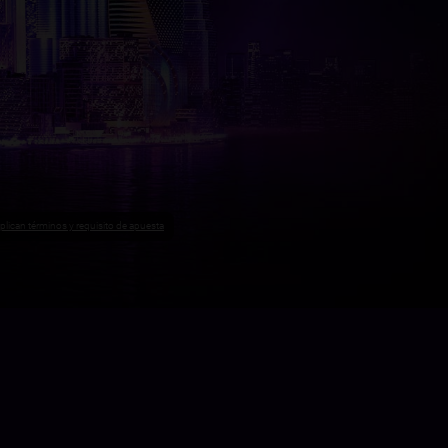
 el jugador. Hoy seguimos creciendo en
r y un enfoque humano que hace la
gil, para que cobres tus premios sin
mputadora. Acá la tecnología no duerme,
 al premio que buscás.
rsos que promueven el bienestar del
ás en una plataforma seria, regulada y
nalizada es parte esencial de nuestra
objetivo: ofrecerte un entorno de casino
plican términos y requisito de apuesta