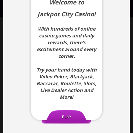
1432
Pompeii Megareels
Megaways
2128
Gates of Olympus™
Zeus te recibe con multiplicadores
Pompeii Megareels
de hasta 500x.
Megaways
2128
Big Bass Splash™
¡Pesca gratificantes funciones de
Pompeii Megareels
bonificación!
Megaways
2128
Big Bass Bonanza™
Pompeii Megareels
¡El pez dorado paga hasta 4000x
Megaways
tu apuesta!