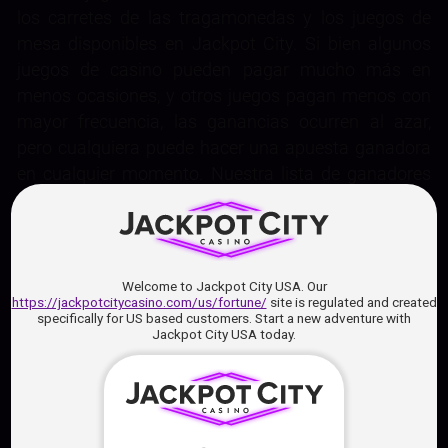
1012.5
los carretes de las tragamonedas y los juegos de
mesa disponibles en Jackpot City. Si bien algunos
juegos de casino pueden pagar mucho más en
Magnificent Link Flamecrest
menos ocasiones, y otros juegos pagan menos con
Phoenix.
mayor frecuencia, las ganancias ocurren al azar,
1432
pero cualquiera puede hacer una apuesta ganadora
en cualquier momento. Nuestra lista de ganadores
Pompeii Megareels
recientes se actualiza regularmente para que los
Megaways
jugadores puedan ver qué juegos son los más
2128
populares y están pagando más en ese momento.
Pompeii Megareels
Megaways
2128
Magnificent Link Flamecrest
Phoenix.