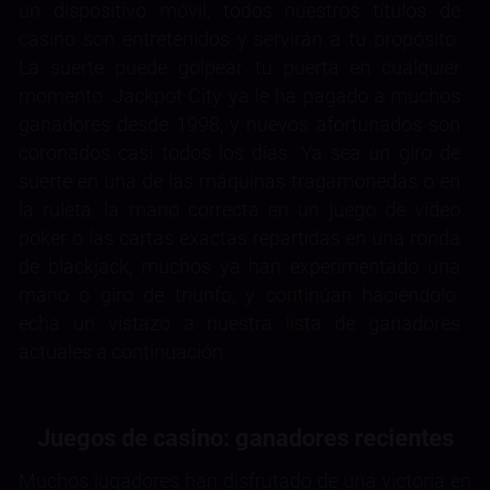
un dispositivo móvil, todos nuestros títulos de
casino son entretenidos y servirán a tu propósito.
La suerte puede golpear tu puerta en cualquier
momento. Jackpot City ya le ha pagado a muchos
ganadores desde 1998, y nuevos afortunados son
coronados casi todos los días. Ya sea un giro de
suerte en una de las máquinas tragamonedas o en
la ruleta, la mano correcta en un juego de video
poker o las cartas exactas repartidas en una ronda
de blackjack, muchos ya han experimentado una
mano o giro de triunfo, y continúan haciéndolo:
echa un vistazo a nuestra lista de ganadores
actuales a continuación.
Juegos de casino: ganadores recientes
Magnificent Link Flamecrest
Phoenix.
Muchos jugadores han disfrutado de una victoria en